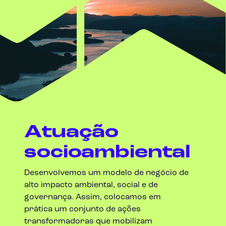
Aliança do Tocantins - TO
Almas - TO
Alvorada - TO
Aparecida de Goiânia - GO
Atuação
Araçoiaba - PE
socioambiental
Araguaçu - TO
Desenvolvemos um modelo de negócio de
alto impacto ambiental, social e de
Araguaína - TO
governança. Assim, colocamos em
prática um conjunto de ações
Araguanã - TO
transformadoras que mobilizam