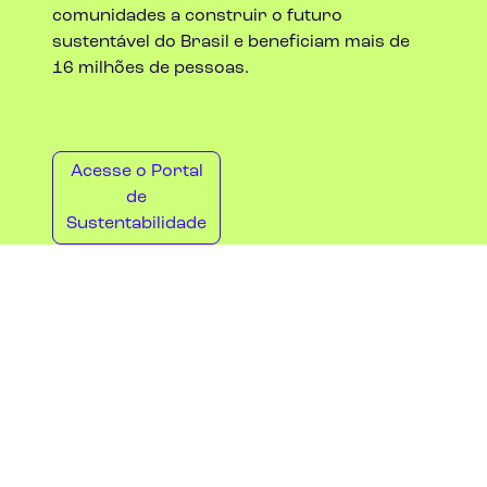
comunidades a construir o futuro
Arapoema - TO
sustentável do Brasil e beneficiam mais de
16 milhões de pessoas.
Arraias - TO
Atalaia - AL
Acesse o Portal
de
Augustinópolis - TO
Sustentabilidade
Babaçulândia - TO
Barra de Santo Antônio - AL
Barra de São Miguel - AL
Barrolândia - TO