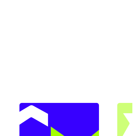
Figueirópolis - TO
Filadélfia - TO
Formoso do Araguaia - TO
Goiana - PE
Goiatins - TO
Guaraí - TO
Gurupi - TO
Igarassu - PE