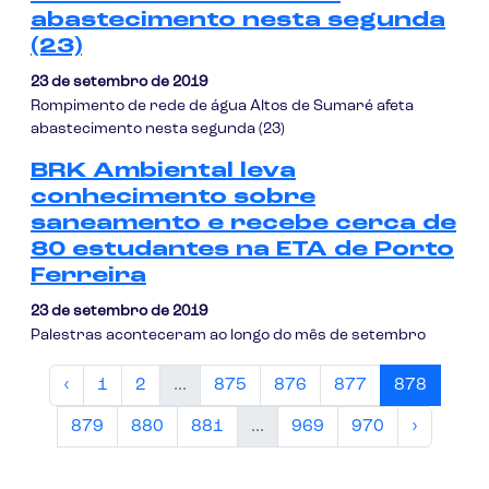
abastecimento nesta segunda
(23)
23 de setembro de 2019
Rompimento de rede de água Altos de Sumaré afeta
abastecimento nesta segunda (23)
BRK Ambiental leva
conhecimento sobre
saneamento e recebe cerca de
80 estudantes na ETA de Porto
Ferreira
23 de setembro de 2019
Palestras aconteceram ao longo do mês de setembro
‹
1
2
...
875
876
877
878
879
880
881
...
969
970
›